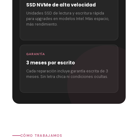
SSD NVMe de alta velocidad
Unidades SSD de lectura y escritura rápida
para upgrades en modelos Intel. Más espacio,
más rendimiento.
GARANTÍA
3 meses por escrito
Cada reparación incluye garantía escrita de 3
meses. Sin letra chica ni condiciones ocultas.
CÓMO TRABAJAMOS