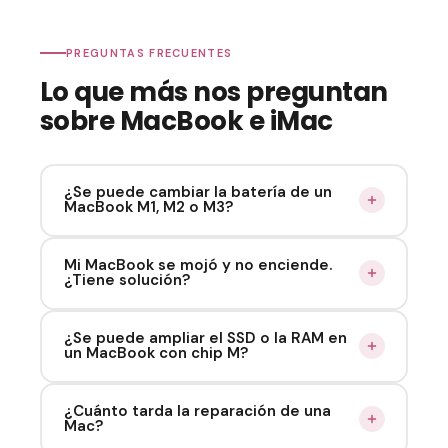
PREGUNTAS FRECUENTES
Lo que más nos preguntan
sobre MacBook e iMac
¿Se puede cambiar la batería de un
MacBook M1, M2 o M3?
Sí. Aunque los MacBook con Apple Silicon
Mi MacBook se mojó y no enciende.
¿Tiene solución?
tienen la batería soldada, el reemplazo es
posible con las herramientas y técnica
adecuadas. Trabajamos con baterías de alta
En muchos casos sí. Lo fundamental es traerlo
¿Se puede ampliar el SSD o la RAM en
un MacBook con chip M?
capacidad compatible. La operación requiere
lo antes posible sin intentar encenderlo.
más tiempo que en modelos Intel, pero es
Realizamos limpieza ultrasónica de placa y
completamente viable.
diagnóstico de componentes afectados.
No. En los MacBook con Apple Silicon (M1, M2,
¿Cuánto tarda la reparación de una
Mac?
Cuanto antes llega, mayores son las chances
M3), la RAM y el SSD están integrados en el