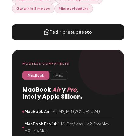
Garantía 3 meses
Microsoldadura
Pedir presupuesto
MODELOS COMPATIBLES
MacBook
iMac
MacBook
Air
y
Pro
,
Intel y Apple Silicon.
MacBook Air
M1, M2, M3 (2020–2024)
MacBook Pro 14″
M1 Pro/Max · M2 Pro/Max ·
M3 Pro/Max